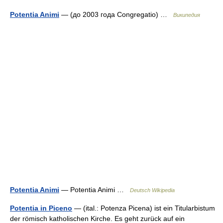
Potentia Animi
— (до 2003 года Congregatio) …
Википедия
Potentia Animi
— Potentia Animi …
Deutsch Wikipedia
Potentia in Piceno
— (ital.: Potenza Picena) ist ein Titularbistum
der römisch katholischen Kirche. Es geht zurück auf ein