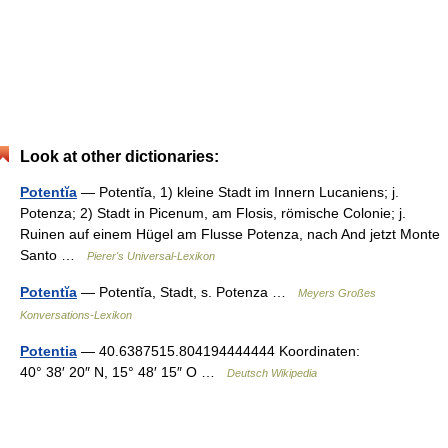
Look at other dictionaries:
Potentĭa
— Potentĭa, 1) kleine Stadt im Innern Lucaniens; j.
Potenza; 2) Stadt in Picenum, am Flosis, römische Colonie; j.
Ruinen auf einem Hügel am Flusse Potenza, nach And jetzt Monte
Santo …
Pierer's Universal-Lexikon
Potentĭa
— Potentĭa, Stadt, s. Potenza …
Meyers Großes
Konversations-Lexikon
Potentia
— 40.6387515.804194444444 Koordinaten:
40° 38′ 20″ N, 15° 48′ 15″ O …
Deutsch Wikipedia