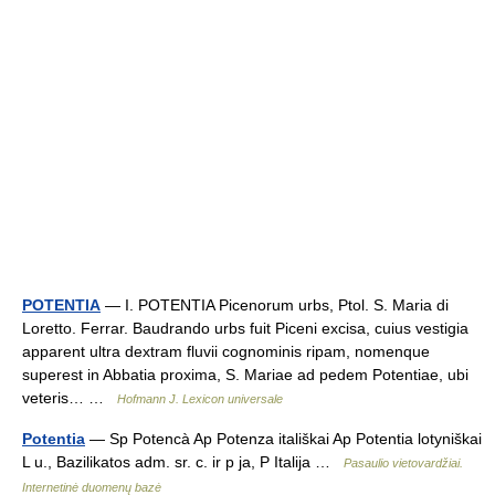
POTENTIA
— I. POTENTIA Picenorum urbs, Ptol. S. Maria di
Loretto. Ferrar. Baudrando urbs fuit Piceni excisa, cuius vestigia
apparent ultra dextram fluvii cognominis ripam, nomenque
superest in Abbatia proxima, S. Mariae ad pedem Potentiae, ubi
veteris… …
Hofmann J. Lexicon universale
Potentia
— Sp Potencà Ap Potenza itališkai Ap Potentia lotyniškai
L u., Bazilikatos adm. sr. c. ir p ja, P Italija …
Pasaulio vietovardžiai.
Internetinė duomenų bazė