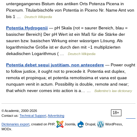
untergegangenes Bistum des antiken Orts Potenza Picena in
Picenum. Titularbischöfe von Potentia in Piceno Nr. Name Amt von
bis 1 …
Deutsch Wikipedia
Potentia Hydrogenii
— pH Skala (rot = saurer Bereich, blau =
basischer Bereich) Der pH Wert ist ein Maß für die Stärke der
sauren bzw. basischen Wirkung einer wässrigen Lösung. Als
logarithmische Größe ist er durch den mit −1 multiplizierten
dekadischen Logarithmus ( …
Deutsch Wikipedia
Potentia debet sequi justitiam, non antecedere
— Power ought
to follow justice, it ought not to precede it. Potentia est duplex,
remota et propinqua; et potentia remotissima et vana est quae
nunquam venit in actum. Possibility is double, remote and near;
that which never comes into action is a… …
Ballentine's law dictionary
© Academic, 2000-2026
18+
Contact us:
Technical Support
,
Advertising
Dictionaries export
, created on PHP,
Joomla,
Drupal,
WordPress,
MODx.