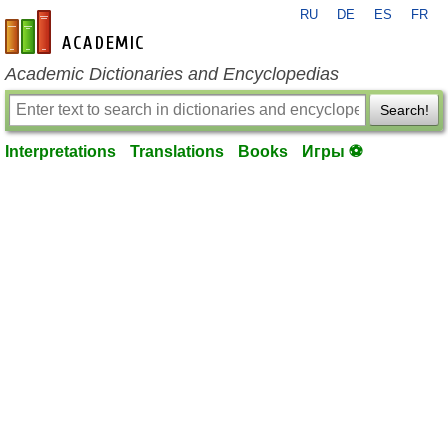
RU
DE
ES
FR
en-academic.com
Academic Dictionaries and Encyclopedias
Search!
Interpretations
Translations
Books
Игры ⚽