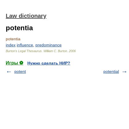
Law dictionary
potentia
potentia
index
influence
,
predominance
Burton's Legal Thesaurus.
William C. Burton
.
2006
Игры ⚽
Нужно сделать НИР?
potent
potential