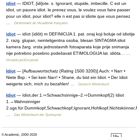
idiot
— IDIOT, [idi]ote. s. Ignorant, stupide, imbecille. C est un
idiot, un pauvre idiot. le prenez vous, le voulez vous faire passer
pour un idiot, pour idiot? elle n est pas si idiote que vous pensez
…
Dictionnaire de l'Académie française
idiot
— idìot (idiȍt) m DEFINICIJA 1. pat. onaj koji boluje od idiotije
2. razg. glupan, neinteligentna osoba, blesan SINTAGMA idiot
kamera žarg. vrsta jednostavnih fotoaparata koje prije snimanja
nije potrebno posebno podešavati ETIMOLOGIJA lat. idiōta… …
Hrvatski jezični portal
Idiot
— [Aufbauwortschatz (Rating 1500 3200)] Auch: • Narr •
Niete Bsp.: • Sei kein Narr! • Shane, du bist ein Idiot. • Der Idiot
weigerte sich, mich zu bezahlen! …
Deutsch Wörterbuch
Idiot
— Idiot,der:1.⇨Schwachsinnige–2.⇨Dummkopf(2) Idiot
1.→Wahnsinniger
2.ugs.für:Dummkopf,Schwachkopf,Ignorant,Hohlkopf,Nichtskönner,N
…
Das Wörterbuch der Synonyme
© Academic, 2000-2026
18+