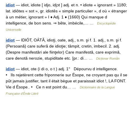
idiot
— idiot, idiote [ idjo, idjɔt ] adj. et n. • idiote « ignorant » 1180;
lat. idiôtes « sot », gr. idiotês « simple particulier », d où « étranger
à un métier, ignorant » I ♦ Adj. 1 ♦ (1660) Qui manque d
intelligence, de bon sens. ⇒ bête, imbécile,… …
Encyclopédie
Universelle
idiot
— IDIÓT, OÁTĂ, idioţi, oate, adj., s.m. şi f. 1. adj., s.m. şi f.
(Persoană) care suferă de idioţie; tâmpit, cretin, imbecil. 2. adj.
(Despre manifestări ale fiinţelor) Care manifestă, care exprimă,
care denotă nerozie, stupiditate etc. [pr.: di… …
Dicționar Român
idiot
— idiot, ote (i di o, o t ) adj. 1° Dépourvu d intelligence.
• Ils rejetèrent cette friponnerie sur Ésope, ne croyant pas qu il se
pût jamais justifier, tant il était bègue et paraissait idiot !, LA FONT.
Vie d Ésope.. • Ce n est point du… …
Dictionnaire de la Langue
Française d'Émile Littré