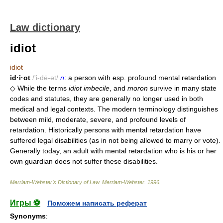
Law dictionary
idiot
idiot
id·i·ot
/'i-dē-ət/
n
: a person with esp. profound mental retardation
◇ While the terms
idiot imbecile
, and
moron
survive in many state
codes and statutes, they are generally no longer used in both
medical and legal contexts. The modern terminology distinguishes
between mild, moderate, severe, and profound levels of
retardation. Historically persons with mental retardation have
suffered legal disabilities (as in not being allowed to marry or vote).
Generally today, an adult with mental retardation who is his or her
own guardian does not suffer these disabilities.
Merriam-Webster’s Dictionary of Law.
Merriam-Webster
.
1996
.
Игры ⚽
Поможем написать реферат
Synonyms
: