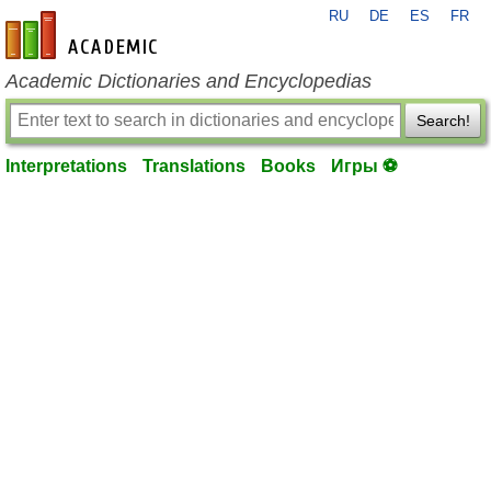
RU
DE
ES
FR
en-academic.com
Academic Dictionaries and Encyclopedias
Search!
Interpretations
Translations
Books
Игры ⚽