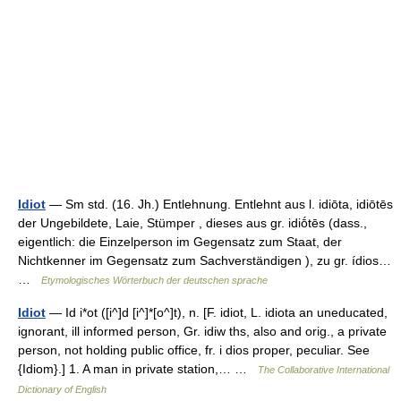
Idiot
— Sm std. (16. Jh.) Entlehnung. Entlehnt aus l. idiōta, idiōtēs
der Ungebildete, Laie, Stümper , dieses aus gr. idiṓtēs (dass.,
eigentlich: die Einzelperson im Gegensatz zum Staat, der
Nichtkenner im Gegensatz zum Sachverständigen ), zu gr. ídios…
…
Etymologisches Wörterbuch der deutschen sprache
Idiot
— Id i*ot ([i^]d [i^]*[o^]t), n. [F. idiot, L. idiota an uneducated,
ignorant, ill informed person, Gr. idiw ths, also and orig., a private
person, not holding public office, fr. i dios proper, peculiar. See
{Idiom}.] 1. A man in private station,… …
The Collaborative International
Dictionary of English