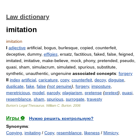
Law dictionary
imitation
imitation
I
adjective
artificial, bogus, burlesque, copied, counterfeit,
deceptive, dummy,
effigies
, ersatz, factitious, faked, false, feigned,
imitated, imitative, make-believe, mock, phony, pretended, pseudo,
quasi, sham, simulacrum, simulated, spurious, substitute,
synthetic, unauthentic, ungenuine
associated concepts
:
forgery
II
index
artificial
,
caricature
,
copy
,
counterfeit
,
decoy
,
disguise
,
duplicate
,
fake
,
false
(
not genuine
)
,
forgery
,
imposture
,
meretricious
,
model
,
parody
,
plagiarism
,
pretense
(
pretext
)
,
quasi
,
resemblance
,
sham
,
spurious
,
surrogate
,
travesty
Burton's Legal Thesaurus.
William C. Burton
.
2006
Игры ⚽
Нужно решить контрольную?
Synonyms
:
Copying
,
imitating
/
Copy
,
resemblance
,
likeness
/
Mimicry
,