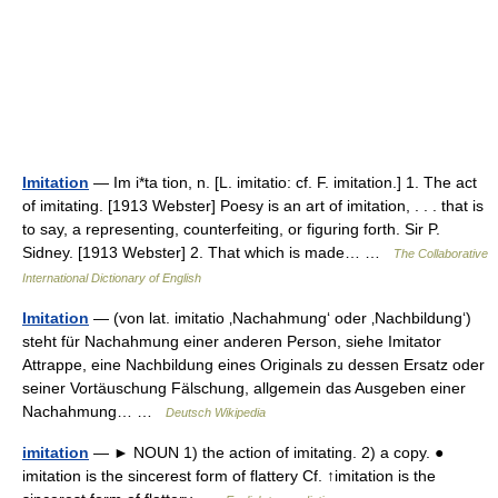
Imitation
— Im i*ta tion, n. [L. imitatio: cf. F. imitation.] 1. The act
of imitating. [1913 Webster] Poesy is an art of imitation, . . . that is
to say, a representing, counterfeiting, or figuring forth. Sir P.
Sidney. [1913 Webster] 2. That which is made… …
The Collaborative
International Dictionary of English
Imitation
— (von lat. imitatio ‚Nachahmung‘ oder ‚Nachbildung‘)
steht für Nachahmung einer anderen Person, siehe Imitator
Attrappe, eine Nachbildung eines Originals zu dessen Ersatz oder
seiner Vortäuschung Fälschung, allgemein das Ausgeben einer
Nachahmung… …
Deutsch Wikipedia
imitation
— ► NOUN 1) the action of imitating. 2) a copy. ●
imitation is the sincerest form of flattery Cf. ↑imitation is the