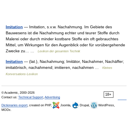
Imitation
— Imitation, s.v.w. Nachahmung. Im Gebiete des
Bauwesens ist die Nachahmung echter und teurer Stoffe durch
Malerei oder durch minder kostbare Stoffe ein oft gebrauchtes
Mittel, um Wirkungen für den Augenblick oder für vorübergehende
Zwecke zu… …
Lexikon der gesamten Technik
Imitation
— (lat.), Nachahmung; Imitātor, Nachahmer, Nachäffer;
imitatōrisch, nachahmend; imitieren, nachahmen …
Kleines
Konversations-Lexikon
© Academic, 2000-2026
18+
Contact us:
Technical Support
,
Advertising
Dictionaries export
, created on PHP,
Joomla,
Drupal,
WordPress,
MODx.