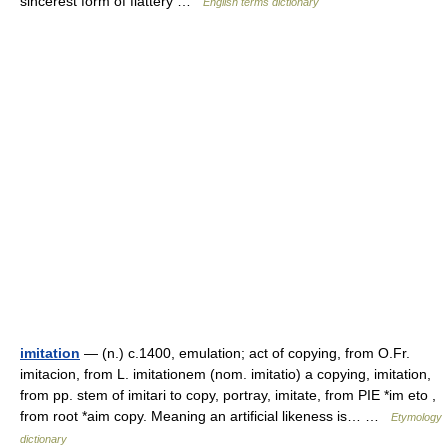
sincerest form of flattery …
English terms dictionary
imitation
— (n.) c.1400, emulation; act of copying, from O.Fr.
imitacion, from L. imitationem (nom. imitatio) a copying, imitation,
from pp. stem of imitari to copy, portray, imitate, from PIE *im eto ,
from root *aim copy. Meaning an artificial likeness is… …
Etymology
dictionary