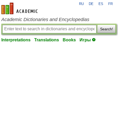
RU
DE
ES
FR
en-academic.com
Academic Dictionaries and Encyclopedias
Search!
Interpretations
Translations
Books
Игры ⚽