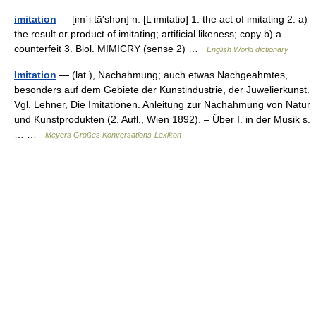
imitation
— [im΄i tā′shən] n. [L imitatio] 1. the act of imitating 2. a)
the result or product of imitating; artificial likeness; copy b) a
counterfeit 3. Biol. MIMICRY (sense 2) …
English World dictionary
Imitation
— (lat.), Nachahmung; auch etwas Nachgeahmtes,
besonders auf dem Gebiete der Kunstindustrie, der Juwelierkunst.
Vgl. Lehner, Die Imitationen. Anleitung zur Nachahmung von Natur
und Kunstprodukten (2. Aufl., Wien 1892). – Über I. in der Musik s.
… …
Meyers Großes Konversations-Lexikon