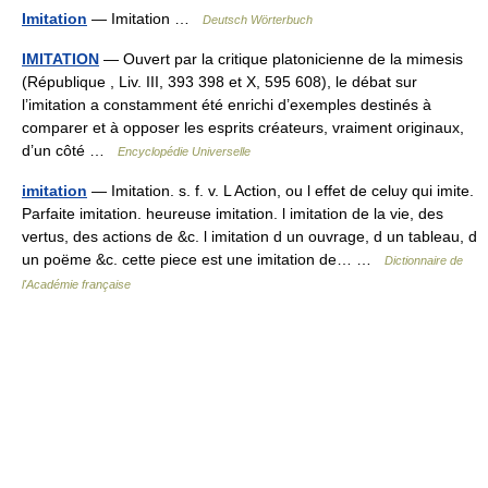
Imitation
— Imitation …
Deutsch Wörterbuch
IMITATION
— Ouvert par la critique platonicienne de la mimesis
(République , Liv. III, 393 398 et X, 595 608), le débat sur
l’imitation a constamment été enrichi d’exemples destinés à
comparer et à opposer les esprits créateurs, vraiment originaux,
d’un côté …
Encyclopédie Universelle
imitation
— Imitation. s. f. v. L Action, ou l effet de celuy qui imite.
Parfaite imitation. heureuse imitation. l imitation de la vie, des
vertus, des actions de &c. l imitation d un ouvrage, d un tableau, d
un poëme &c. cette piece est une imitation de… …
Dictionnaire de
l'Académie française